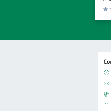
Valu
V
Co