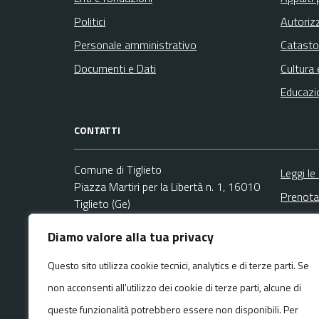
Politici
Autoriz
Personale amministrativo
Catasto
Documenti e Dati
Cultura 
Educazi
CONTATTI
Comune di Tiglieto
Leggi le
Piazza Martiri per la Libertà n. 1, 16010
Prenota
Tiglieto (Ge)
Segnala
Codice fiscale / P. IVA:00859070104
Diamo valore alla tua privacy
Richies
Ufficio Segreteria
Questo sito utilizza cookie tecnici, analytics e di terze parti. Se
Email:
info@comune.tiglieto.ge.it
non acconsenti all'utilizzo dei cookie di terze parti, alcune di
PEC:
comune.tiglieto@pec.it
Centralino unico: +39 010 929001
queste funzionalità potrebbero essere non disponibili. Per