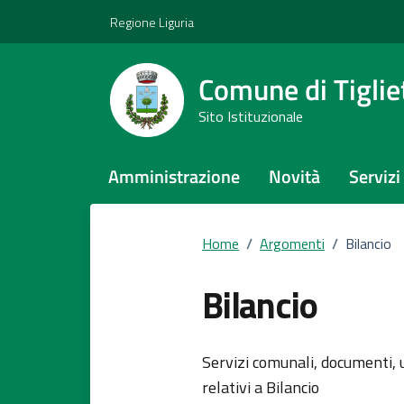
Vai ai contenuti
Vai al footer
Regione Liguria
Comune di Tiglie
Sito Istituzionale
Amministrazione
Novità
Servizi
Home
/
Argomenti
/
Bilancio
Bilancio
Dettagli del
Servizi comunali, documenti, u
relativi a Bilancio