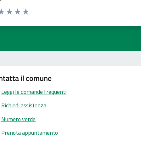
ta 1 stelle su 5
aluta 2 stelle su 5
Valuta 3 stelle su 5
Valuta 4 stelle su 5
Valuta 5 stelle su 5
ntatta il comune
Leggi le domande frequenti
Richiedi assistenza
Numero verde
Prenota appuntamento