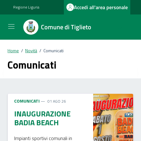
Vai ai contenuti
Vai al footer
Accedi all'area personale
Regione Liguria
Comune di Tiglieto
Home
/
Novità
/
Comunicati
Comunicati
COMUNICATI
01 AGO 26
INAUGURAZIONE
BADIA BEACH
Impianti sportivi comunali in