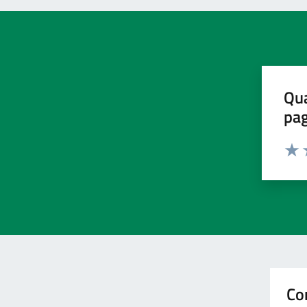
Qua
pa
Valu
V
Co