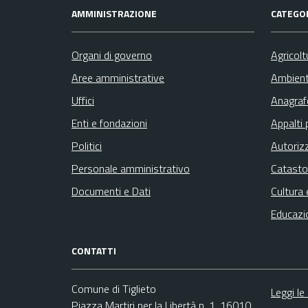
AMMINISTRAZIONE
CATEGOR
Organi di governo
Agricolt
Aree amministrative
Ambien
Uffici
Anagrafe
Enti e fondazioni
Appalti 
Politici
Autoriz
Personale amministrativo
Catasto
Documenti e Dati
Cultura 
Educazi
CONTATTI
Comune di Tiglieto
Leggi le
Piazza Martiri per la Libertà n. 1, 16010