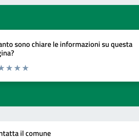
nto sono chiare le informazioni su questa
gina?
ta 1 stelle su 5
aluta 2 stelle su 5
Valuta 3 stelle su 5
Valuta 4 stelle su 5
Valuta 5 stelle su 5
ntatta il comune