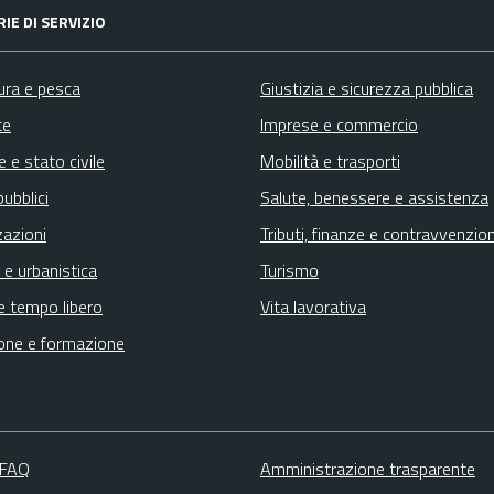
IE DI SERVIZIO
ura e pesca
Giustizia e sicurezza pubblica
te
Imprese e commercio
 e stato civile
Mobilità e trasporti
pubblici
Salute, benessere e assistenza
zazioni
Tributi, finanze e contravvenzion
 e urbanistica
Turismo
e tempo libero
Vita lavorativa
one e formazione
 FAQ
Amministrazione trasparente