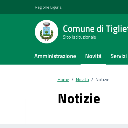
Vai ai contenuti
Vai al footer
Regione Liguria
Comune di Tiglie
Sito Istituzionale
Amministrazione
Novità
Servizi
Home
/
Novità
/
Notizie
Notizie