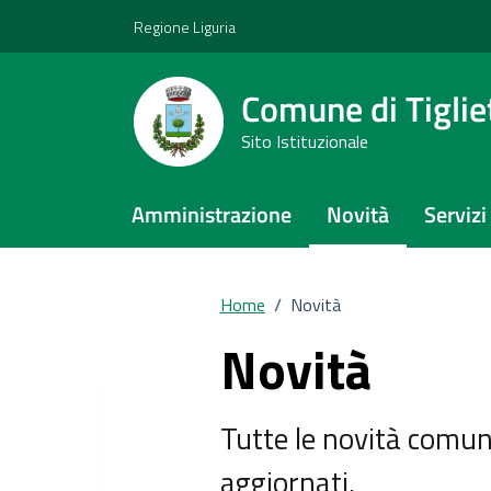
Vai ai contenuti
Vai al footer
Regione Liguria
Comune di Tiglie
Sito Istituzionale
Amministrazione
Novità
Servizi
Home
/
Novità
Novità
Tutte le novità comunal
aggiornati.