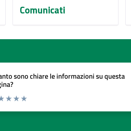
Comunicati
nto sono chiare le informazioni su questa
gina?
ta 1 stelle su 5
aluta 2 stelle su 5
Valuta 3 stelle su 5
Valuta 4 stelle su 5
Valuta 5 stelle su 5