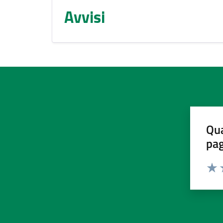
Avvisi
Qua
pa
Valu
V