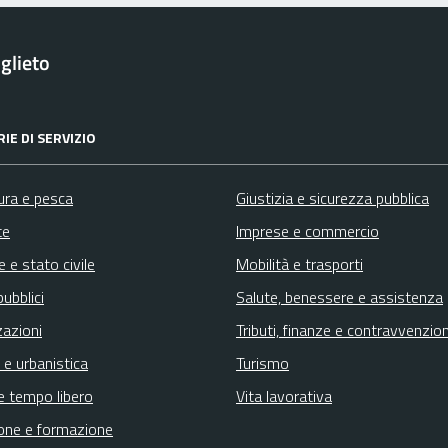
glieto
IE DI SERVIZIO
ura e pesca
Giustizia e sicurezza pubblica
te
Imprese e commercio
 e stato civile
Mobilità e trasporti
pubblici
Salute, benessere e assistenza
zazioni
Tributi, finanze e contravvenzion
 e urbanistica
Turismo
e tempo libero
Vita lavorativa
one e formazione