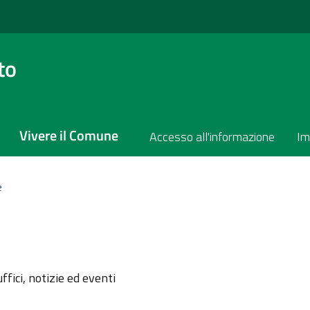
to
Vivere il Comune
Accesso all'informazione
Im
e
l'argomento
ffici, notizie ed eventi