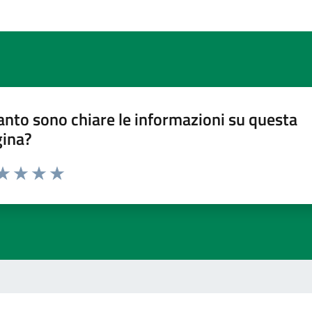
nto sono chiare le informazioni su questa
gina?
ta 1 stelle su 5
aluta 2 stelle su 5
Valuta 3 stelle su 5
Valuta 4 stelle su 5
Valuta 5 stelle su 5