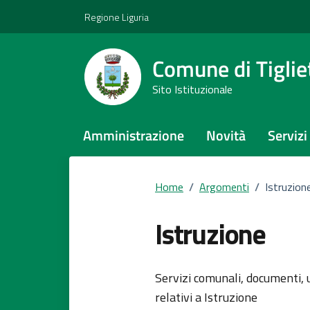
Vai ai contenuti
Vai al footer
Regione Liguria
Comune di Tiglie
Sito Istituzionale
Amministrazione
Novità
Servizi
Home
/
Argomenti
/
Istruzion
Istruzione
Dettagli del
Servizi comunali, documenti, u
relativi a Istruzione