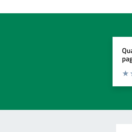
Qua
pa
Valu
V