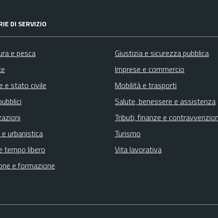
IE DI SERVIZIO
ura e pesca
Giustizia e sicurezza pubblica
te
Imprese e commercio
 e stato civile
Mobilità e trasporti
pubblici
Salute, benessere e assistenza
zazioni
Tributi, finanze e contravvenzion
 e urbanistica
Turismo
e tempo libero
Vita lavorativa
one e formazione