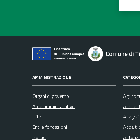
Valu
V
Comune di Ti
AMMINISTRAZIONE
CATEGOR
Organi di governo
Agricolt
Aree amministrative
Ambien
Uffici
Anagrafe
Enti e fondazioni
Appalti 
Politici
Autoriz