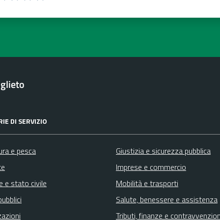
ta 1 stelle su 5
aluta 2 stelle su 5
Valuta 3 stelle su 5
Valuta 4 stelle su 5
Valuta 5 stelle su 5
glieto
IE DI SERVIZIO
ura e pesca
Giustizia e sicurezza pubblica
te
Imprese e commercio
 e stato civile
Mobilità e trasporti
pubblici
Salute, benessere e assistenza
zazioni
Tributi, finanze e contravvenzion