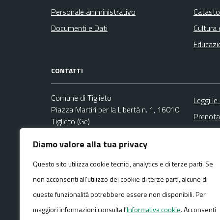
Personale amministrativo
Catasto
Documenti e Dati
Cultura 
Educazi
CONTATTI
Comune di Tiglieto
Leggi le
Piazza Martiri per la Libertà n. 1, 16010
Prenota
Tiglieto (Ge)
Segnala
Codice fiscale / P. IVA:00859070104
Diamo valore alla tua privacy
Richies
Ufficio Segreteria
Questo sito utilizza cookie tecnici, analytics e di terze parti. Se
Email:
info@comune.tiglieto.ge.it
non acconsenti all'utilizzo dei cookie di terze parti, alcune di
PEC:
comune.tiglieto@pec.it
Centralino unico: +39 010 929001
queste funzionalità potrebbero essere non disponibili. Per
maggiori informazioni consulta l'
Informativa cookie
. Acconsenti