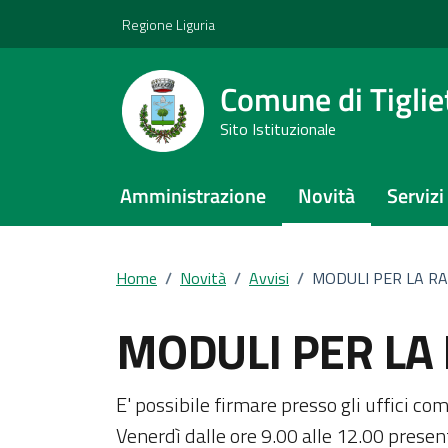
Vai ai contenuti
Vai al footer
Regione Liguria
Comune di Tiglie
Sito Istituzionale
Amministrazione
Novità
Servizi
Home
/
Novità
/
Avvisi
/
MODULI PER LA RA
MODULI PER LA
Dettagli della notiz
E' possibile firmare presso gli uffici co
Venerdì dalle ore 9.00 alle 12.00 pres