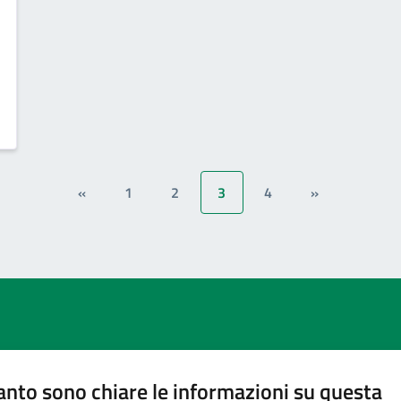
«
1
2
3
4
»
nto sono chiare le informazioni su questa