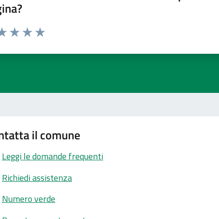
gina?
ta 1 stelle su 5
aluta 2 stelle su 5
Valuta 3 stelle su 5
Valuta 4 stelle su 5
Valuta 5 stelle su 5
ntatta il comune
Leggi le domande frequenti
Richiedi assistenza
Numero verde