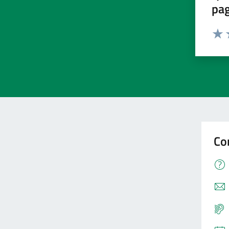
pa
Valu
V
Co