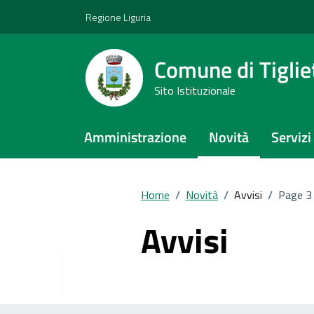
Vai ai contenuti
Vai al footer
Regione Liguria
Comune di Tiglie
Sito Istituzionale
Amministrazione
Novità
Servizi
Home
/
Novità
/
Avvisi
/
Page 3
Avvisi