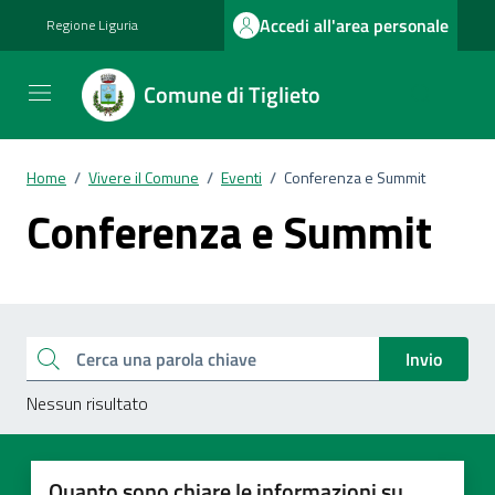
Vai ai contenuti
Vai al footer
Accedi all'area personale
Regione Liguria
Comune di Tiglieto
Home
/
Vivere il Comune
/
Eventi
/
Conferenza e Summit
Conferenza e Summit
Esplora tutti i documenti
Cerca una parola chiave
Invio
Nessun risultato
Quanto sono chiare le informazioni su