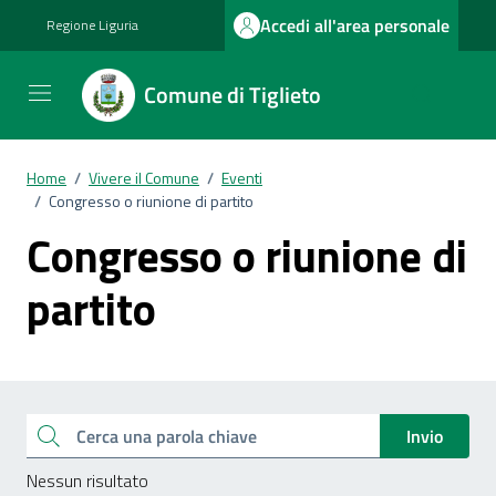
Vai ai contenuti
Vai al footer
Accedi all'area personale
Regione Liguria
Comune di Tiglieto
Home
/
Vivere il Comune
/
Eventi
/
Congresso o riunione di partito
Congresso o riunione di
partito
Esplora tutti i documenti
Cerca una parola chiave
Invio
Nessun risultato