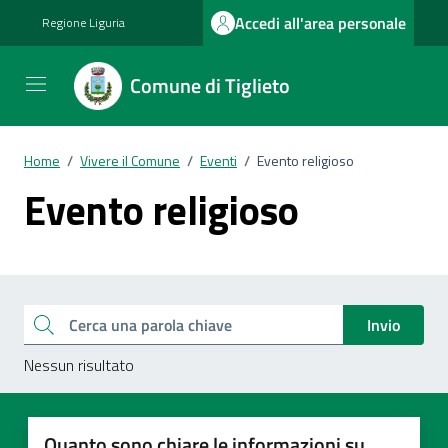
Vai ai contenuti
Vai al footer
Accedi all'area personale
Regione Liguria
Comune di Tiglieto
Home
/
Vivere il Comune
/
Eventi
/
Evento religioso
Evento religioso
Esplora tutti i documenti
Cerca una parola chiave
Invio
Nessun risultato
Quanto sono chiare le informazioni su