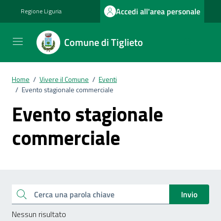
Vai ai contenuti
Vai al footer
Accedi all'area personale
Regione Liguria
Comune di Tiglieto
Home
/
Vivere il Comune
/
Eventi
/
Evento stagionale commerciale
Evento stagionale
commerciale
Esplora tutti i documenti
Cerca una parola chiave
Invio
Nessun risultato