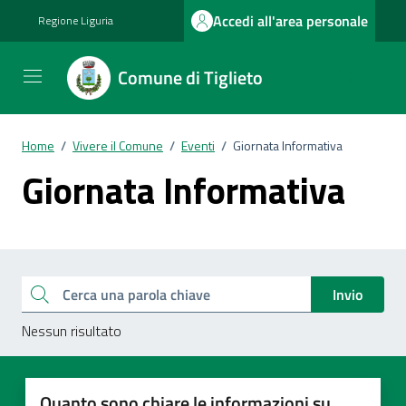
Vai ai contenuti
Vai al footer
Accedi all'area personale
Regione Liguria
Comune di Tiglieto
Home
/
Vivere il Comune
/
Eventi
/
Giornata Informativa
Giornata Informativa
Esplora tutti i documenti
Cerca una parola chiave
Invio
Nessun risultato
Quanto sono chiare le informazioni su