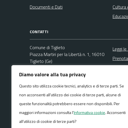
Documenti e Dati
Cultura 
Educazi
CONTATTI
Comune di Tiglieto
Leggi le
Piazza Martiri per la Libertà n. 1, 16010
Prenota
Tiglieto (Ge)
Segnala
Codice fiscale / P. IVA:00859070104
Diamo valore alla tua privacy
Richies
Ufficio Segreteria
Questo sito utilizza cookie tecnici, analytics e di terze parti. Se
Email:
info@comune.tiglieto.ge.it
non acconsenti all'utilizzo dei cookie di terze parti, alcune di
PEC:
comune.tiglieto@pec.it
Centralino unico: +39 010 929001
queste funzionalità potrebbero essere non disponibili. Per
maggiori informazioni consulta l'
Informativa cookie
. Acconsenti
all'utilizzo di cookie di terze parti?