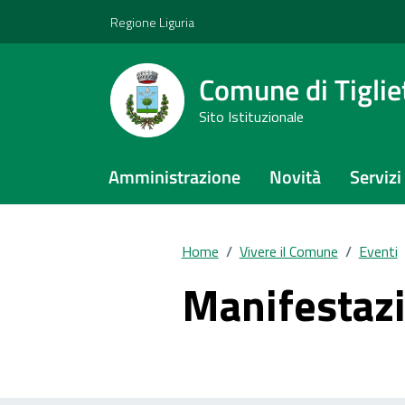
Vai ai contenuti
Vai al footer
Regione Liguria
Comune di Tiglie
Sito Istituzionale
Amministrazione
Novità
Servizi
Home
/
Vivere il Comune
/
Eventi
Manifestazi