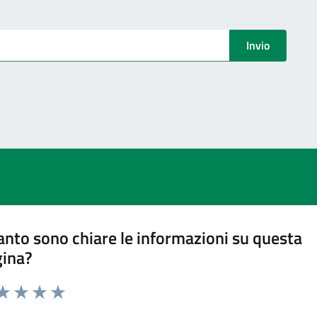
menti
Invio
nto sono chiare le informazioni su questa
gina?
ta 1 stelle su 5
aluta 2 stelle su 5
Valuta 3 stelle su 5
Valuta 4 stelle su 5
Valuta 5 stelle su 5