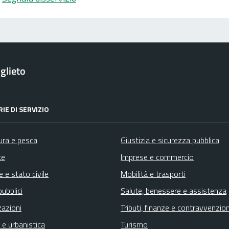
glieto
IE DI SERVIZIO
ura e pesca
Giustizia e sicurezza pubblica
te
Imprese e commercio
 e stato civile
Mobilità e trasporti
pubblici
Salute, benessere e assistenza
zazioni
Tributi, finanze e contravvenzion
 e urbanistica
Turismo