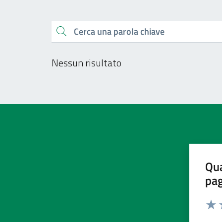
Esplora tutti i docu
Cerca una parola chiave
Nessun risultato
Qua
pa
Valu
V