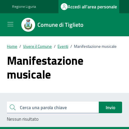
Vai ai contenuti
Vai al footer
Accedi all'area personale
Regione Liguria
Comune di Tiglieto
Home
/
Vivere il Comune
/
Eventi
/
Manifestazione musicale
Manifestazione
musicale
Esplora tutti i documenti
Cerca una parola chiave
Invio
Nessun risultato