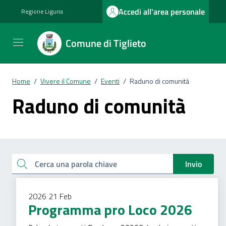
Vai ai contenuti
Vai al footer
Accedi all'area personale
Regione Liguria
Comune di Tiglieto
Home
/
Vivere il Comune
/
Eventi
/
Raduno di comunità
Raduno di comunità
Esplora tutti i documenti
Cerca una parola chiave
Invio
2026
21
Feb
Programma pro Loco 2026