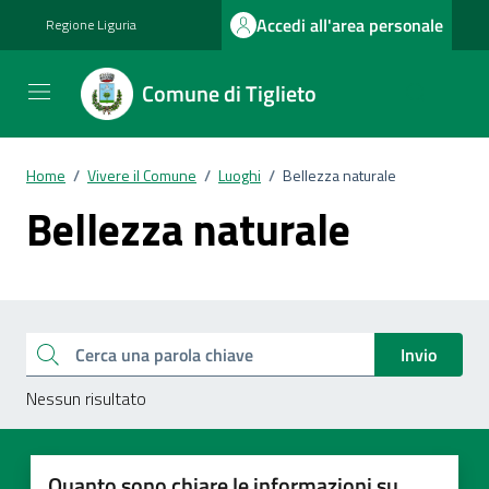
Vai ai contenuti
Vai al footer
Accedi all'area personale
Regione Liguria
Comune di Tiglieto
Home
/
Vivere il Comune
/
Luoghi
/
Bellezza naturale
Bellezza naturale
Esplora tutti i documenti
Cerca una parola chiave
Invio
Nessun risultato
Quanto sono chiare le informazioni su