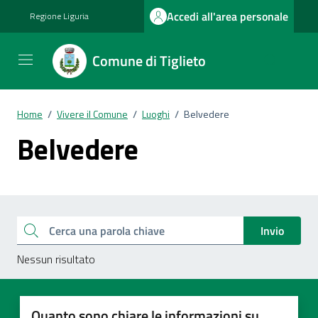
Vai ai contenuti
Vai al footer
Accedi all'area personale
Regione Liguria
Comune di Tiglieto
Home
/
Vivere il Comune
/
Luoghi
/
Belvedere
Belvedere
Esplora tutti i documenti
Cerca una parola chiave
Invio
Nessun risultato
Quanto sono chiare le informazioni su