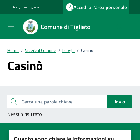
Vai ai contenuti
Vai al footer
Accedi all'area personale
Regione Liguria
Comune di Tiglieto
Home
/
Vivere il Comune
/
Luoghi
/
Casinò
Casinò
Esplora tutti i documenti
Cerca una parola chiave
Invio
Nessun risultato
Quanto sono chiare le informazioni su