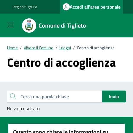
Vai ai contenuti
Vai al footer
Accedi all'area personale
Regione Liguria
Comune di Tiglieto
Home
/
Vivere il Comune
/
Luoghi
/
Centro di accoglienza
Centro di accoglienza
Esplora tutti i documenti
Cerca una parola chiave
Invio
Nessun risultato
Quanto sono chiare le informazioni su