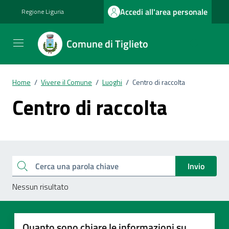
Vai ai contenuti
Vai al footer
Accedi all'area personale
Regione Liguria
Comune di Tiglieto
Home
/
Vivere il Comune
/
Luoghi
/
Centro di raccolta
Centro di raccolta
Esplora tutti i documenti
Cerca una parola chiave
Invio
Nessun risultato
Quanto sono chiare le informazioni su