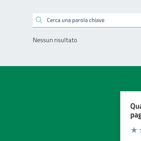
Esplora tutti i docu
Cerca una parola chiave
Nessun risultato
Qua
pa
Valu
V