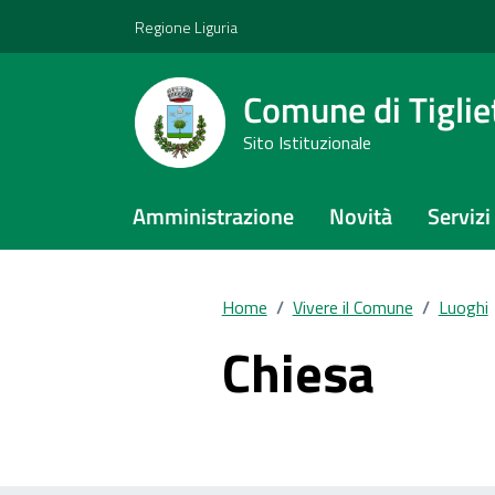
Vai ai contenuti
Vai al footer
Regione Liguria
Comune di Tiglie
Sito Istituzionale
Amministrazione
Novità
Servizi
Home
/
Vivere il Comune
/
Luoghi
Chiesa