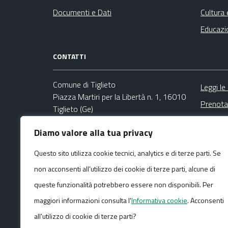
Documenti e Dati
Cultura 
Educazi
CONTATTI
Comune di Tiglieto
Leggi le
Piazza Martiri per la Libertà n. 1, 16010
Prenota
Tiglieto (Ge)
Segnala
Codice fiscale / P. IVA:00859070104
Diamo valore alla tua privacy
Richies
Ufficio Segreteria
Questo sito utilizza cookie tecnici, analytics e di terze parti. Se
Email:
info@comune.tiglieto.ge.it
non acconsenti all'utilizzo dei cookie di terze parti, alcune di
PEC:
comune.tiglieto@pec.it
Centralino unico: +39 010 929001
queste funzionalità potrebbero essere non disponibili. Per
maggiori informazioni consulta l'
Informativa cookie
. Acconsenti
all'utilizzo di cookie di terze parti?