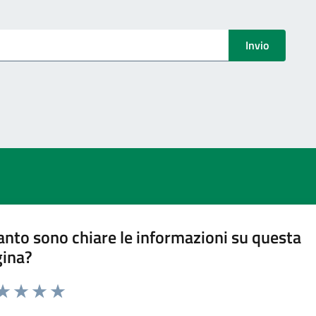
menti
Invio
nto sono chiare le informazioni su questa
gina?
ta 1 stelle su 5
aluta 2 stelle su 5
Valuta 3 stelle su 5
Valuta 4 stelle su 5
Valuta 5 stelle su 5