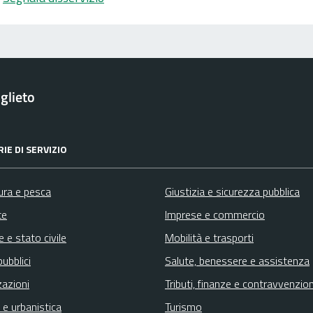
glieto
IE DI SERVIZIO
ura e pesca
Giustizia e sicurezza pubblica
te
Imprese e commercio
 e stato civile
Mobilità e trasporti
pubblici
Salute, benessere e assistenza
zazioni
Tributi, finanze e contravvenzion
 e urbanistica
Turismo