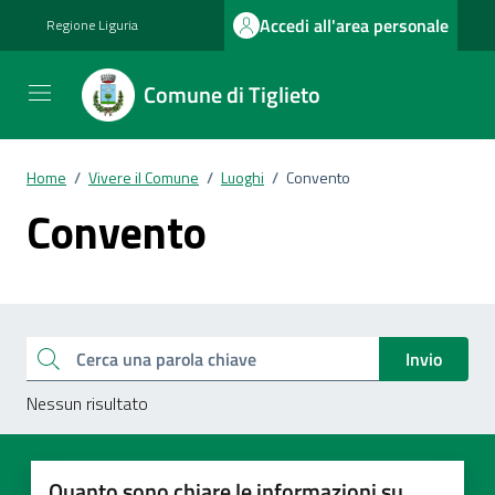
Vai ai contenuti
Vai al footer
Accedi all'area personale
Regione Liguria
Comune di Tiglieto
Home
/
Vivere il Comune
/
Luoghi
/
Convento
Convento
Esplora tutti i documenti
Cerca una parola chiave
Invio
Nessun risultato
Quanto sono chiare le informazioni su