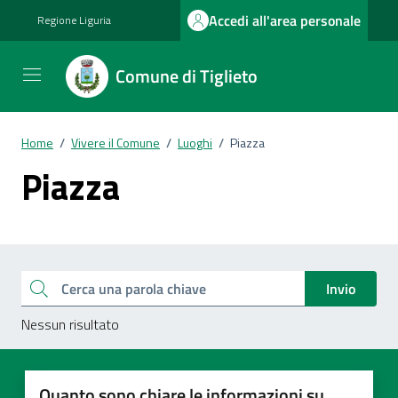
Vai ai contenuti
Vai al footer
Accedi all'area personale
Regione Liguria
Comune di Tiglieto
Home
/
Vivere il Comune
/
Luoghi
/
Piazza
Piazza
Esplora tutti i documenti
Cerca una parola chiave
Invio
Nessun risultato
Quanto sono chiare le informazioni su