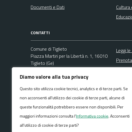
Documenti e Dati
Cultura 
Educazi
CONTATTI
Comune di Tiglieto
Leggi le
Piazza Martiri per la Libertà n. 1, 16010
Prenota
Tiglieto (Ge)
Segnala
Codice fiscale / P. IVA:00859070104
Diamo valore alla tua privacy
Richies
Ufficio Segreteria
Questo sito utilizza cookie tecnici, analytics e di terze parti. Se
Email:
info@comune.tiglieto.ge.it
non acconsenti all'utilizzo dei cookie di terze parti, alcune di
PEC:
comune.tiglieto@pec.it
Centralino unico: +39 010 929001
queste funzionalità potrebbero essere non disponibili. Per
maggiori informazioni consulta l'
Informativa cookie
. Acconsenti
all'utilizzo di cookie di terze parti?