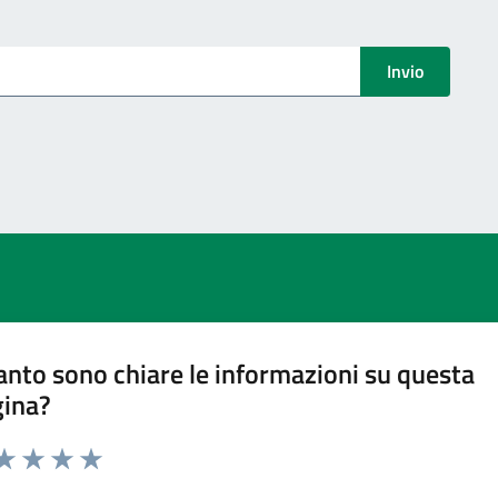
menti
Invio
nto sono chiare le informazioni su questa
gina?
ta 1 stelle su 5
aluta 2 stelle su 5
Valuta 3 stelle su 5
Valuta 4 stelle su 5
Valuta 5 stelle su 5