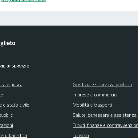
glieto
IE DI SERVIZIO
ura e pesca
Giustizia e sicurezza pubblica
te
Imprese e commercio
 e stato civile
Mobilità e trasporti
pubblici
Salute, benessere e assistenza
zazioni
Tributi, finanze e contravvenzion
 e urbanistica
Turismo