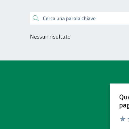
Esplora tutti i docu
Cerca una parola chiave
Nessun risultato
Qua
pa
Valu
V