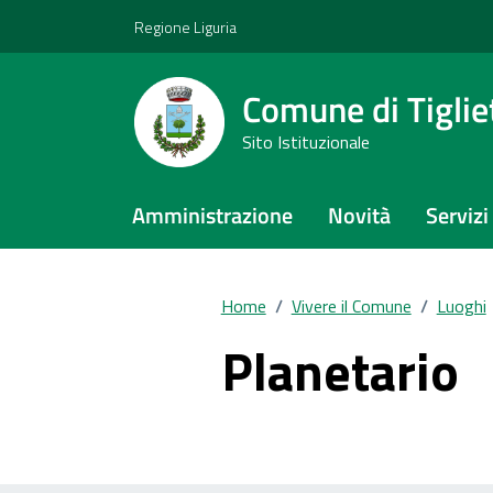
Vai ai contenuti
Vai al footer
Regione Liguria
Comune di Tiglie
Sito Istituzionale
Amministrazione
Novità
Servizi
Home
/
Vivere il Comune
/
Luoghi
Planetario