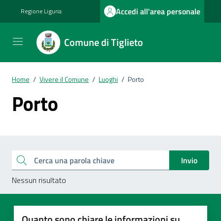
Vai ai contenuti
Vai al footer
Accedi all'area personale
Regione Liguria
Comune di Tiglieto
Home
/
Vivere il Comune
/
Luoghi
/
Porto
Porto
Esplora tutti i documenti
Cerca una parola chiave
Invio
Nessun risultato
Quanto sono chiare le informazioni su