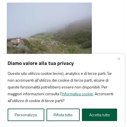
Diamo valore alla tua privacy
Questo sito utilizza cookie tecnici, analytics e di terze parti. Se
Svolto a destra e seguo l’Alta Via che si inerpica lungo il filo
non acconsenti all'utilizzo dei cookie di terze parti, alcune di
dello spartiacque tagliando poi il versante meridionale del
queste funzionalità potrebbero essere non disponibili. Per
Monte Giallo. La maccaja, che al primo mattino stagnava
maggiori informazioni consulta l'
Informativa cookie
. Acconsenti
immobile nei bassi strati sopra Genova, si è sollevata come
all'utilizzo di cookie di terze parti?
l’acqua in una pentolone in ebollizione: sul crinale grava una
fitta nebbia accompagnata da fredde folate di vento. Non
piove ma ugualmente ho tutti i vestiti bagnati.
Personalizza
Rifiuta tutto
Accetta tutto