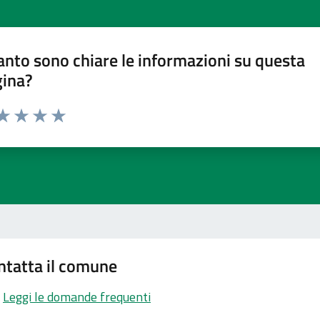
nto sono chiare le informazioni su questa
gina?
ta 1 stelle su 5
aluta 2 stelle su 5
Valuta 3 stelle su 5
Valuta 4 stelle su 5
Valuta 5 stelle su 5
ntatta il comune
Leggi le domande frequenti