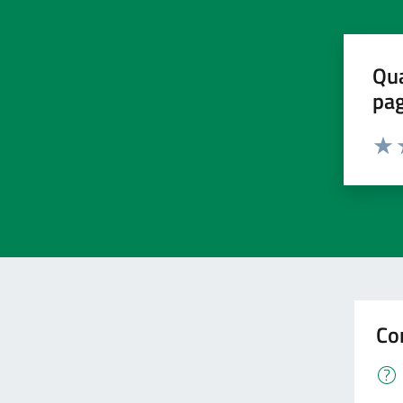
Qua
pa
Valu
V
Co