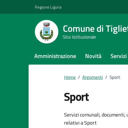
Vai ai contenuti
Vai al footer
Regione Liguria
Comune di Tiglie
Sito Istituzionale
Amministrazione
Novità
Servizi
Home
/
Argomenti
/
Sport
Sport
Dettagli del
Servizi comunali, documenti, u
relativi a Sport