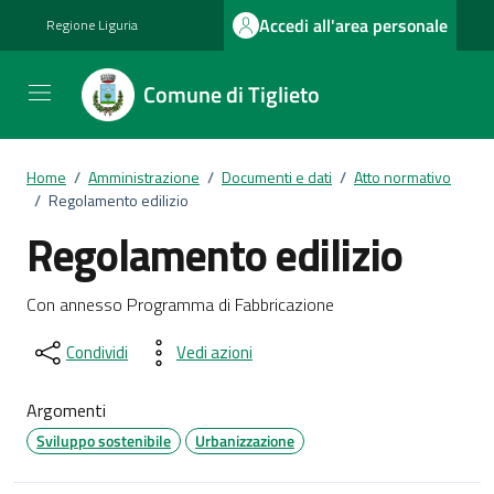
Vai ai contenuti
Vai al footer
Accedi all'area personale
Regione Liguria
Comune di Tiglieto
Home
/
Amministrazione
/
Documenti e dati
/
Atto normativo
/
Regolamento edilizio
Regolamento edilizio
Dettagli del documento
Con annesso Programma di Fabbricazione
Condividi
Vedi azioni
Argomenti
Sviluppo sostenibile
Urbanizzazione