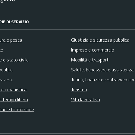
IE DI SERVIZIO
ura e pesca
Giustizia e sicurezza pubblica
te
Imprese e commercio
 e stato civile
Mobilità e trasporti
pubblici
Salute, benessere e assistenza
zazioni
Tributi, finanze e contravvenzion
 e urbanistica
Turismo
e tempo libero
Vita lavorativa
one e formazione