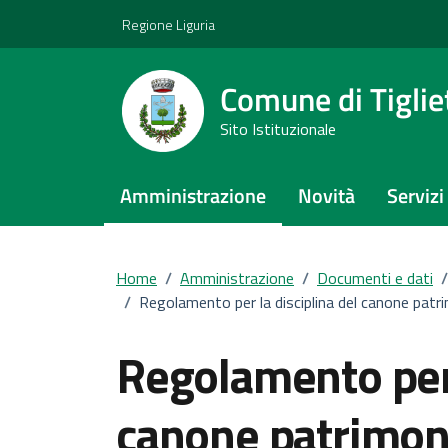
Vai ai contenuti
Vai al footer
Regione Liguria
Comune di Tiglie
Sito Istituzionale
Amministrazione
Novità
Servizi
Home
/
Amministrazione
/
Documenti e dati
/
/
Regolamento per la disciplina del canone patri
Regolamento per 
canone patrimoni