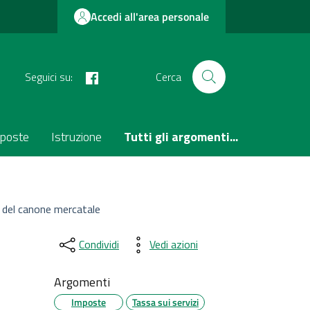
Accedi all'area personale
facebook
Seguici su:
Cerca
poste
Istruzione
Tutti gli argomenti...
e del canone mercatale
Condividi
Vedi azioni
Argomenti
Imposte
Tassa sui servizi