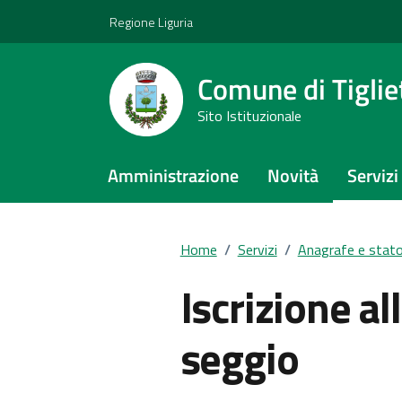
Vai ai contenuti
Vai al footer
Regione Liguria
Comune di Tiglie
Sito Istituzionale
Amministrazione
Novità
Servizi
Home
/
Servizi
/
Anagrafe e stato 
Iscrizione al
seggio