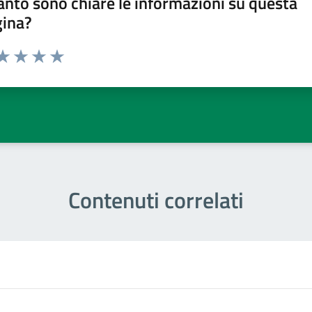
nto sono chiare le informazioni su questa
gina?
ta 1 stelle su 5
aluta 2 stelle su 5
Valuta 3 stelle su 5
Valuta 4 stelle su 5
Valuta 5 stelle su 5
Contenuti correlati