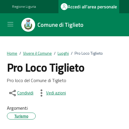
Vai ai contenuti
Vai al footer
Accedi all'area personale
Regione Liguria
Comune di Tiglieto
Home
/
Vivere il Comune
/
Luoghi
/
Pro Loco Tiglieto
Pro Loco Tiglieto
Pro loco del Comune di Tiglieto
Condividi
Vedi azioni
Argomenti
Turismo