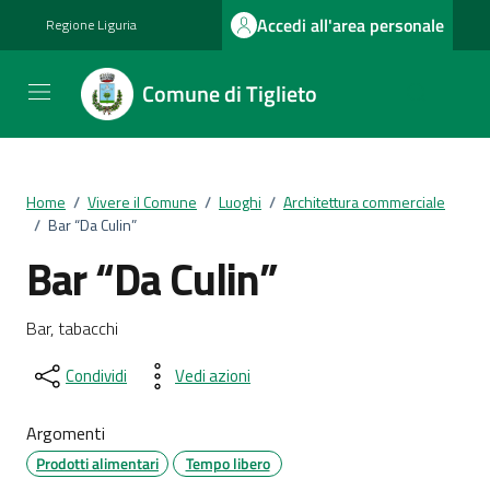
Vai ai contenuti
Vai al footer
Accedi all'area personale
Regione Liguria
Comune di Tiglieto
Home
/
Vivere il Comune
/
Luoghi
/
Architettura commerciale
/
Bar “Da Culin”
Bar “Da Culin”
Bar, tabacchi
Condividi
Vedi azioni
Argomenti
Prodotti alimentari
Tempo libero